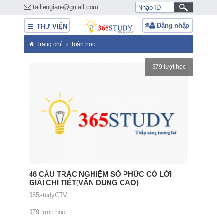
tailieugiare@gmail.com
Đăng nhập
THƯ VIỆN
Trang chủ
Toán học
379 lượt học
46 CÂU TRẮC NGHIỆM SỐ PHỨC CÓ LỜI
GIẢI CHI TIẾT(VẬN DỤNG CAO)
365studyCTV
379 lượt học