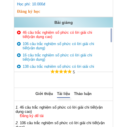
Học phí: 10.000đ
Đăng ký học
Bài giảng
46 câu trắc nghiệm số phức có lời giải chi
tiết(vận dụng cao)
106 câu trắc nghiệm số phức có lời giải chi
tiết(vận dụng)
16 câu trắc nghiệm số phức có lời giải chi
tiết(vận dụng)
138 câu trắc nghiệm số phức có lời giải chi
tiết(thông hiểu)
5
30 câu trắc nghiệm số phức có lời giải chi
tiết(thông hiểu)
9 câu trắc nghiệm số phức có lời giải chi
tiết(thông hiểu)
Giới thiệu
Tài liệu
Thảo luận
17 câu trắc nghiệm số phức có lời giải chi
tiết(thông hiểu)
1.
46 câu trắc nghiệm số phức có lời giải chi tiết(vận
dụng cao)
107 câu trắc nghiệm số phức có lời giải chi
Đăng ký để tải
tiết(nhận biết)
2.
106 câu trắc nghiệm số phức có lời giải chi tiết(vận
36 câu trắc nghiệm số phức có lời giải chi