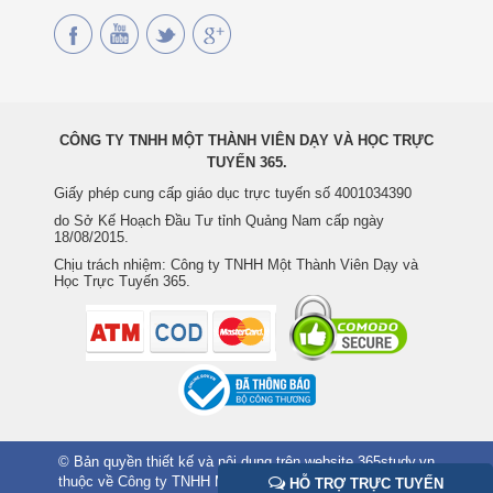
CÔNG TY TNHH MỘT THÀNH VIÊN DẠY VÀ HỌC TRỰC
TUYẾN 365.
Giấy phép cung cấp giáo dục trực tuyến số 4001034390
do Sở Kế Hoạch Đầu Tư tỉnh Quảng Nam cấp ngày
18/08/2015.
Chịu trách nhiệm: Công ty TNHH Một Thành Viên Dạy và
Học Trực Tuyến 365.
© Bản quyền thiết kế và nội dung trên website 365study.vn
thuộc về Công ty TNHH MTV Dạy và Học Trực Tuyến 365.
HỖ TRỢ TRỰC TUYẾN