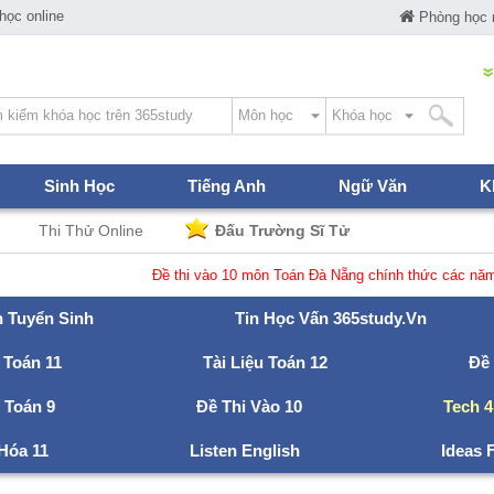
ọc online
Phòng học
Sinh Học
Tiếng Anh
Ngữ Văn
K
Thi Thử Online
Đấu Trường Sĩ Tử
Đề thi vào 10 môn Toán Đà Nẵng chính thức các năm
n Tuyển Sinh
Tin Học Vấn 365study.vn
 Toán 11
Tài Liệu Toán 12
Đề
u Toán 9
Đề Thi Vào 10
Tech 4
 Hóa 11
Listen English
Ideas 