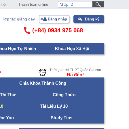
 nhóm
Thanh toán online
Hợp tác giảng dạy
Đăng nhập
Đăng ký
(+84) 0934 975 068
hoa Học Tự Nhiên
Khoa Học Xã Hội
Thời gian thi THPT Quốc Gia còn
Ðã đến!
Chìa Khóa Thành Công
 Thi Thử
Công Thức
.0
Tài Liệu Lý 10
For You
Study Tips