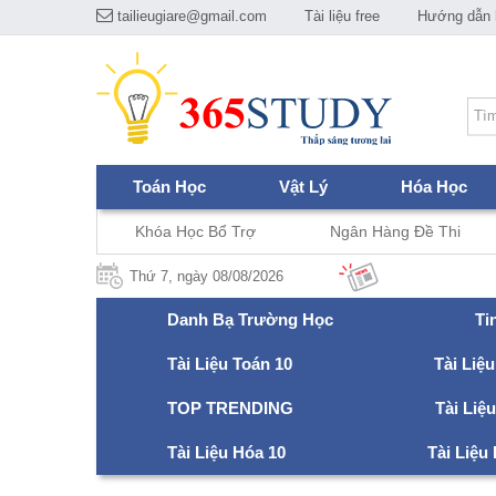
tailieugiare@gmail.com
Tài liệu free
Hướng dẫn h
Toán Học
Vật Lý
Hóa Học
Khóa Học Bổ Trợ
Ngân Hàng Đề Thi
Thứ 7, ngày 08/08/2026
Danh Bạ Trường Học
Ti
Tài Liệu Toán 10
Tài Liệu
TOP TRENDING
Tài Liệ
Tài Liệu Hóa 10
Tài Liệu