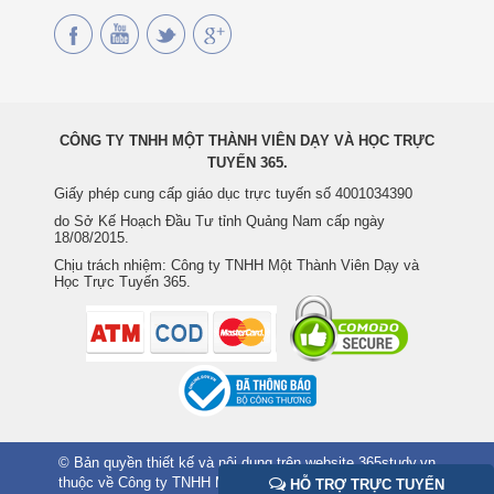
CÔNG TY TNHH MỘT THÀNH VIÊN DẠY VÀ HỌC TRỰC
TUYẾN 365.
Giấy phép cung cấp giáo dục trực tuyến số 4001034390
do Sở Kế Hoạch Đầu Tư tỉnh Quảng Nam cấp ngày
18/08/2015.
Chịu trách nhiệm: Công ty TNHH Một Thành Viên Dạy và
Học Trực Tuyến 365.
© Bản quyền thiết kế và nội dung trên website 365study.vn
thuộc về Công ty TNHH MTV Dạy và Học Trực Tuyến 365.
HỖ TRỢ TRỰC TUYẾN