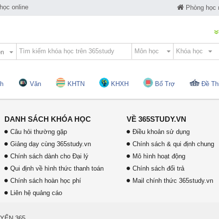
ọc online
Phòng học
ện
h
Văn
KHTN
KHXH
Bổ Trợ
Đề Th
DANH SÁCH KHÓA HỌC
VỀ 365STUDY.VN
Câu hỏi thường gặp
Điều khoản sử dụng
Giảng dạy cùng 365study.vn
Chính sách & qui định chung
Chính sách dành cho Đại lý
Mô hình hoạt động
Qui định về hình thức thanh toán
Chính sách đổi trả
Chính sách hoàn học phí
Mail chính thức 365study.vn
Liên hệ quảng cáo
YẾN 365.