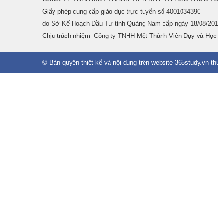
Giấy phép cung cấp giáo dục trực tuyến số 4001034390
do Sở Kế Hoạch Đầu Tư tỉnh Quảng Nam cấp ngày 18/08/201
Chịu trách nhiệm: Công ty TNHH Một Thành Viên Dạy và Học
© Bản quyền thiết kế và nội dung trên website 365study.vn