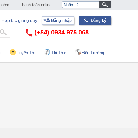
 nhóm
Thanh toán online
Hợp tác giảng dạy
Đăng nhập
Đăng ký
(+84) 0934 975 068
i
Luyện Thi
Thi Thử
Đấu Trường