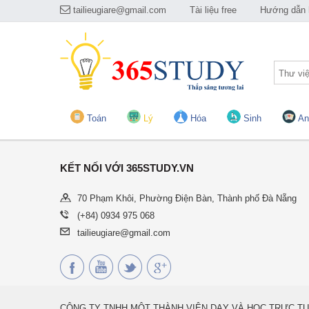
tailieugiare@gmail.com
Tài liệu free
Hướng dẫn h
Thư vi
Toán
Lý
Hóa
Sinh
An
KẾT NỐI VỚI 365STUDY.VN
70 Phạm Khôi, Phường Điện Bàn, Thành phố Đà Nẵng
(+84) 0934 975 068
tailieugiare@gmail.com
CÔNG TY TNHH MỘT THÀNH VIÊN DẠY VÀ HỌC TRỰC TU