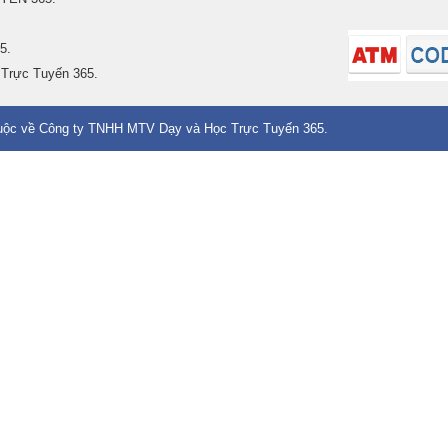
5.
 Trực Tuyến 365.
 thuộc về Công ty TNHH MTV Dạy và Học Trực Tuyến 365.