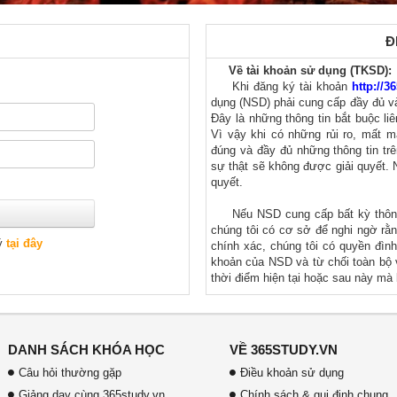
Đ
Về tài khoản sử dụng (TKSD)
Khi đăng ký tài khoản
http://3
dụng (NSD) phải cung cấp đầy đủ và
Đây là những thông tin bắt buộc li
Vì vậy khi có những rủi ro, mất m
đúng và đầy đủ những thông tin trê
sự thật sẽ không được giải quyết. 
quyết.
Nếu NSD cung cấp bất kỳ thông
chúng tôi có cơ sở để nghi ngờ rằn
ký
tại đây
chính xác, chúng tôi có quyền đìn
khoản của NSD và từ chối toàn bộ v
thời điểm hiện tại hoặc sau này mà
Mật khẩu của tài khoản (MKT
sẽ có một mật khẩu. Mật khẩu đư
trong hệ thống của
http://365study.
DANH SÁCH KHÓA HỌC
VỀ 365STUDY.VN
mật khẩu bị lộ ra ngoài dưới bất kỳ
Câu hỏi thường gặp
Điều khoản sử dụng
về mọi tổn thất phát sinh. Tuyệt đ
nào khác để can thiệp vào các dịch
Giảng dạy cùng 365study.vn
Chính sách & qui định chung