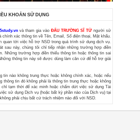
IỀU KHOẢN SỬ DỤNG
:
65study.vn
và tham gia vào
ĐẤU TRƯỜNG SĨ TỬ
người sử
 chính xác thông tin về Tên, Email, Số điện thoại, Mật khẩu.
ên quan tới việc hỗ trợ NSD trong quá trình sử dụng dịch vụ.
át sau này, chúng tôi chỉ tiếp nhận những trường hợp điền
n. Những trường hợp điền thiếu thông tin hoặc thông tin sai
Những thông tin này sẽ được dùng làm căn cứ để hỗ trợ giải
 tin nào không trung thực hoặc không chính xác, hoặc nếu
g thông tin đó không phải là thông tin trung thực hoặc không
h chỉ tạm thời để xác minh hoặc chấm dứt việc sử dụng Tài
iệc sử dụng Dịch vụ (hoặc bất kỳ phần nào của Dịch vụ) tại
 không phải chịu bất cứ trách nhiệm nào đối với NSD.
K)
Trong phần quản lý tài khoản, đối với một tài khoản, NSD
ợc sử dụng để đăng nhập vào các website và các dịch vụ
vn
NSD có trách nhiệm phải tự mình bảo quản mật khẩu, nếu
 hình thức nào,
http://365study.vn
sẽ không chịu trách nhiệm
ối không sử dụng bất kỳ chương trình, công cụ hay hình thức
 vụ trong hệ thống
http://365study.vn