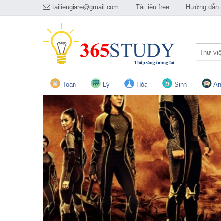
tailieugiare@gmail.com
Tài liệu free
Hướng dẫn h
Thư vi
Toán
Lý
Hóa
Sinh
An