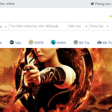
ọc online
Phòng học
ện
h
Văn
KHTN
KHXH
Bổ Trợ
Đề Th