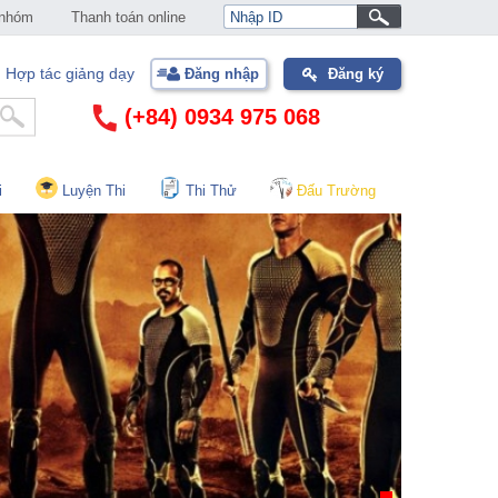
 nhóm
Thanh toán online
Hợp tác giảng dạy
Đăng nhập
Đăng ký
(+84) 0934 975 068
i
Luyện Thi
Thi Thử
Đấu Trường