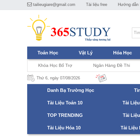
tailieugiare@gmail.com
Tài liệu free
Hướng dẫn h
Toán Học
Vật Lý
Hóa Học
Khóa Học Bổ Trợ
Ngân Hàng Đề Thi
Thứ 6, ngày 07/08/2026
Danh Bạ Trường Học
Ti
Tài Liệu Toán 10
Tài Liệu
TOP TRENDING
Tài Liệ
Tài Liệu Hóa 10
Tài Liệu