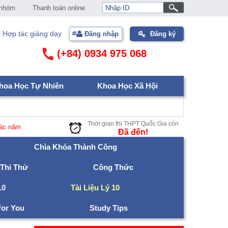
 nhóm
Thanh toán online
Hợp tác giảng dạy
Đăng nhập
Đăng ký
(+84) 0934 975 068
hoa Học Tự Nhiên
Khoa Học Xã Hội
Thời gian thi THPT Quốc Gia còn
năm
Ðã đến!
Chìa Khóa Thành Công
 Thi Thử
Công Thức
.0
Tài Liệu Lý 10
For You
Study Tips