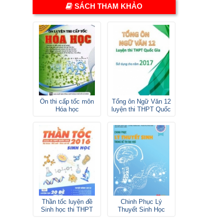
SÁCH THAM KHẢO
Ôn thi cấp tốc môn
Tổng ôn Ngữ Văn 12
Hóa học
luyện thi THPT Quốc
gia
Thần tốc luyện đề
Chinh Phục Lý
Sinh học thi THPT
Thuyết Sinh Học
Quốc gia
Lovebook