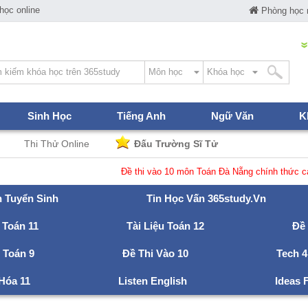
ọc online
Phòng học
Sinh Học
Tiếng Anh
Ngữ Văn
K
Thi Thử Online
Đấu Trường Sĩ Tử
Đề thi vào 10 môn Toán Đà Nẵng chính thức các 
n Tuyển Sinh
Tin Học Vấn 365study.vn
 Toán 11
Tài Liệu Toán 12
Đề
u Toán 9
Đề Thi Vào 10
Tech 4
 Hóa 11
Listen English
Ideas 