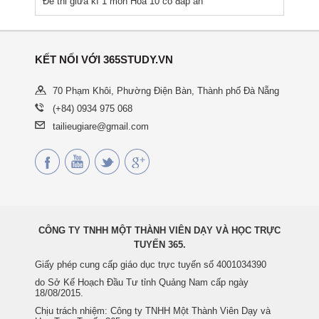
Đề thi giữa kì 1 môn Hóa 10 có đáp án
KẾT NỐI VỚI 365STUDY.VN
70 Phạm Khôi, Phường Điện Bàn, Thành phố Đà Nẵng
(+84) 0934 975 068
tailieugiare@gmail.com
CÔNG TY TNHH MỘT THÀNH VIÊN DẠY VÀ HỌC TRỰC
TUYẾN 365.
Giấy phép cung cấp giáo dục trực tuyến số 4001034390
do Sở Kế Hoạch Đầu Tư tỉnh Quảng Nam cấp ngày
18/08/2015.
Chịu trách nhiệm: Công ty TNHH Một Thành Viên Dạy và