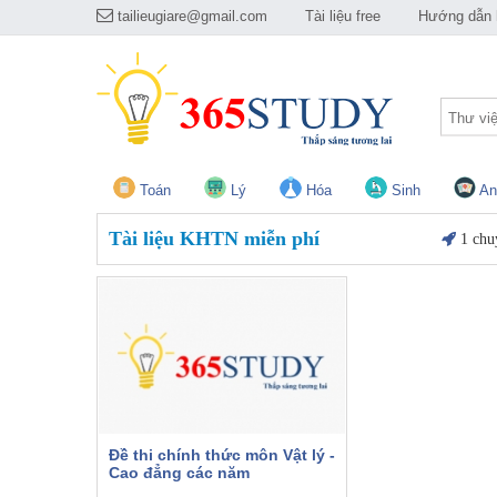
tailieugiare@gmail.com
Tài liệu free
Hướng dẫn h
Thư vi
Toán
Lý
Hóa
Sinh
An
Tài liệu KHTN miễn phí
1 chu
Đề thi chính thức môn Vật lý -
Cao đẳng các năm