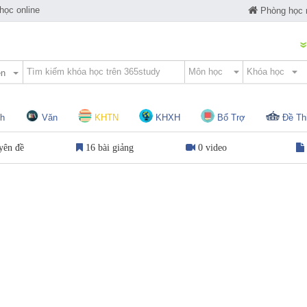
ọc online
Phòng học
ện
h
Văn
KHTN
KHXH
Bổ Trợ
Đề Th
yên đề
16 bài giảng
0 video