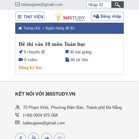
tailieugiare@gmail.com
Đăng nhập
THƯ VIỆN
Trang chủ
Ngân hàng đề thi
Đề thi vào 10 môn Toán học
0 chuyên đề
46 bài giảng
0 video
46 tài liệu
Đăng ký học
KẾT NỐI VỚI 365STUDY.VN
70 Phạm Khôi, Phường Điện Bàn, Thành phố Đà Nẵng
(+84) 0934 975 068
tailieugiare@gmail.com