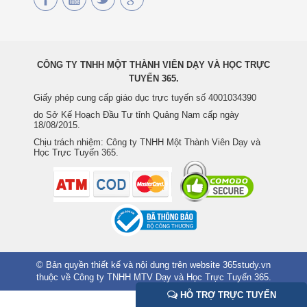
CÔNG TY TNHH MỘT THÀNH VIÊN DẠY VÀ HỌC TRỰC
TUYẾN 365.
Giấy phép cung cấp giáo dục trực tuyến số 4001034390
do Sở Kế Hoạch Đầu Tư tỉnh Quảng Nam cấp ngày
18/08/2015.
Chịu trách nhiệm: Công ty TNHH Một Thành Viên Dạy và
Học Trực Tuyến 365.
© Bản quyền thiết kế và nội dung trên website 365study.vn
thuộc về Công ty TNHH MTV Dạy và Học Trực Tuyến 365.
HỖ TRỢ TRỰC TUYẾN