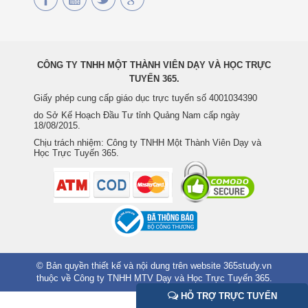
CÔNG TY TNHH MỘT THÀNH VIÊN DẠY VÀ HỌC TRỰC
TUYẾN 365.
Giấy phép cung cấp giáo dục trực tuyến số 4001034390
do Sở Kế Hoạch Đầu Tư tỉnh Quảng Nam cấp ngày
18/08/2015.
Chịu trách nhiệm: Công ty TNHH Một Thành Viên Dạy và
Học Trực Tuyến 365.
© Bản quyền thiết kế và nội dung trên website 365study.vn
thuộc về Công ty TNHH MTV Dạy và Học Trực Tuyến 365.
HỖ TRỢ TRỰC TUYẾN