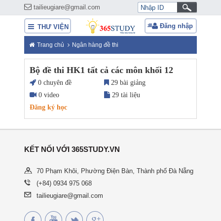
tailieugiare@gmail.com
Đăng nhập
THƯ VIỆN
Trang chủ
Ngân hàng đề thi
Bộ đề thi HK1 tất cả các môn khối 12
0 chuyên đề
29 bài giảng
0 video
29 tài liệu
Đăng ký học
KẾT NỐI VỚI 365STUDY.VN
70 Phạm Khôi, Phường Điện Bàn, Thành phố Đà Nẵng
(+84) 0934 975 068
tailieugiare@gmail.com