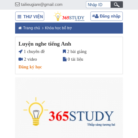
tailieugiare@gmail.com
Đăng nhập
THƯ VIỆN
Trang chủ
Khóa học bổ trợ
Luyện nghe tiếng Anh
1 chuyên đề
2 bài giảng
2 video
0 tài liệu
Đăng ký học