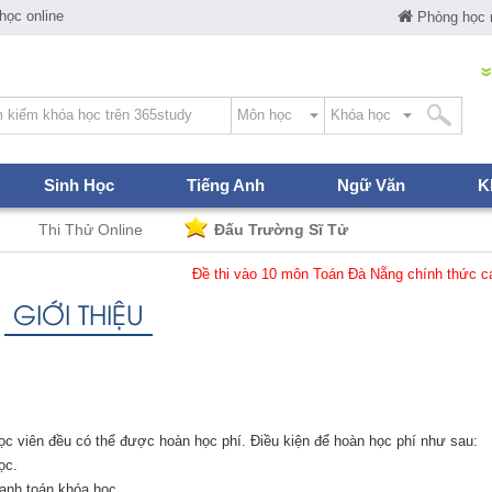
ọc online
Phòng học
Sinh Học
Tiếng Anh
Ngữ Văn
K
Thi Thử Online
Đấu Trường Sĩ Tử
Đề thi vào 10 môn Toán Đà Nẵng chính thức các 
GIỚI THIỆU
ọc viên đều có thể được hoàn học phí. Điều kiện để hoàn học phí như sau:
ọc.
hanh toán khóa học.