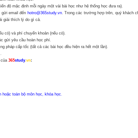
iến độ mặc định mỗi ngày một vài bài học như hệ thống học đưa ra).
g gửi email đến
hotro@365study.vn
. Trong các trường hợp trên, quý khách c
giải thích lý do gì cả.
ếu có) và phí chuyển khoản (nếu có).
úc gửi yêu cầu hoàn học phí.
 pháp cấp tốc (tất cả các bài học đều hiện ra hết một lần).
.
n của
365
study
.vn
:
ên hoặc toàn bộ môn học, khóa học.