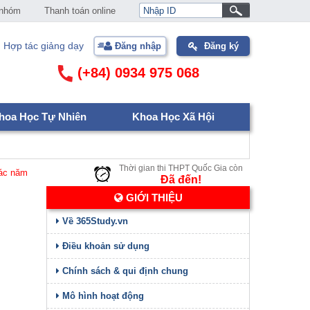
 nhóm
Thanh toán online
Hợp tác giảng dạy
Đăng nhập
Đăng ký
(+84) 0934 975 068
hoa Học Tự Nhiên
Khoa Học Xã Hội
Thời gian thi THPT Quốc Gia còn
năm
Ðã đến!
GIỚI THIỆU
Về 365Study.vn
Điều khoản sử dụng
Chính sách & qui định chung
Mô hình hoạt động