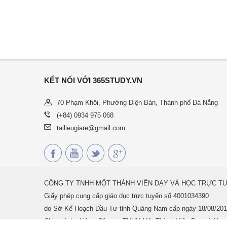
KẾT NỐI VỚI 365STUDY.VN
70 Phạm Khôi, Phường Điện Bàn, Thành phố Đà Nẵng
(+84) 0934 975 068
tailieugiare@gmail.com
CÔNG TY TNHH MỘT THÀNH VIÊN DẠY VÀ HỌC TRỰC TU
Giấy phép cung cấp giáo dục trực tuyến số 4001034390
do Sở Kế Hoạch Đầu Tư tỉnh Quảng Nam cấp ngày 18/08/201
Chịu trách nhiệm: Công ty TNHH Một Thành Viên Dạy và Học