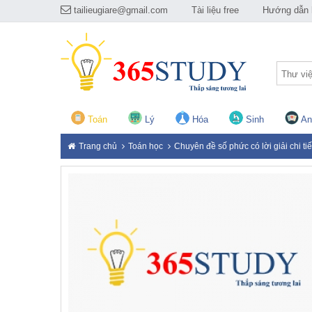
tailieugiare@gmail.com
Tài liệu free
Hướng dẫn h
Thư vi
Toán
Lý
Hóa
Sinh
An
Trang chủ
Toán học
Chuyên đề số phức có lời giải chi tiế