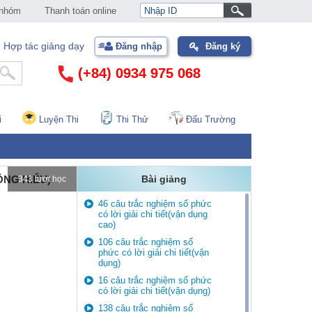
 nhóm
Thanh toán online
Hợp tác giảng dạy
Đăng nhập
Đăng ký
(+84) 0934 975 068
i
Luyện Thi
Thi Thử
Đấu Trường
ÔNG HIỂU)
Bài giảng
343 lượt học
46 câu trắc nghiệm số phức
có lời giải chi tiết(vận dụng
cao)
106 câu trắc nghiệm số
phức có lời giải chi tiết(vận
dụng)
16 câu trắc nghiệm số phức
có lời giải chi tiết(vận dụng)
138 câu trắc nghiệm số