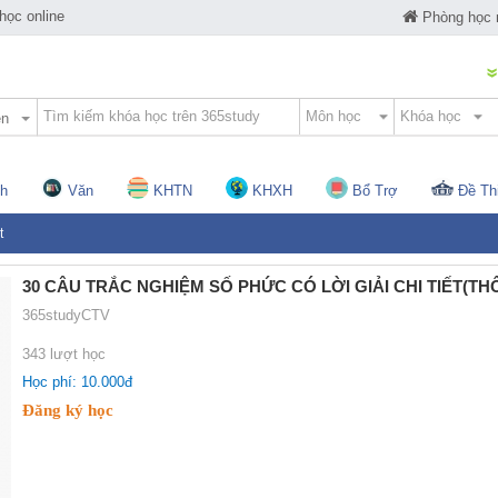
ọc online
Phòng học
ện
h
Văn
KHTN
KHXH
Bổ Trợ
Đề Th
t
30 CÂU TRẮC NGHIỆM SỐ PHỨC CÓ LỜI GIẢI CHI TIẾT(TH
365studyCTV
343 lượt học
Học phí: 10.000đ
Đăng ký học