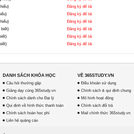
 hiểu)
Đăng ký để tải
iểu)
Đăng ký để tải
 hiểu)
Đăng ký để tải
 biết)
Đăng ký để tải
iết)
Đăng ký để tải
iết)
Đăng ký để tải
DANH SÁCH KHÓA HỌC
VỀ 365STUDY.VN
Câu hỏi thường gặp
Điều khoản sử dụng
Giảng dạy cùng 365study.vn
Chính sách & qui định chung
Chính sách dành cho Đại lý
Mô hình hoạt động
Qui định về hình thức thanh toán
Chính sách đổi trả
Chính sách hoàn học phí
Mail chính thức 365study.vn
Liên hệ quảng cáo