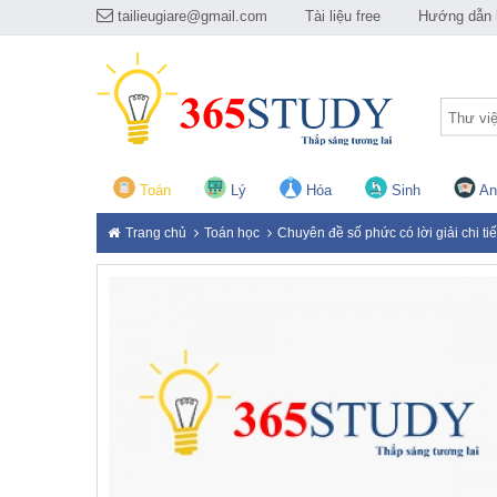
tailieugiare@gmail.com
Tài liệu free
Hướng dẫn h
Thư vi
Toán
Lý
Hóa
Sinh
An
Trang chủ
Toán học
Chuyên đề số phức có lời giải chi tiế