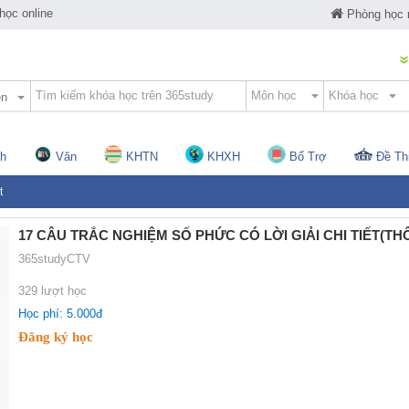
ọc online
Phòng học
ện
h
Văn
KHTN
KHXH
Bổ Trợ
Đề Th
t
17 CÂU TRẮC NGHIỆM SỐ PHỨC CÓ LỜI GIẢI CHI TIẾT(TH
365studyCTV
329 lượt học
Học phí: 5.000đ
Đăng ký học