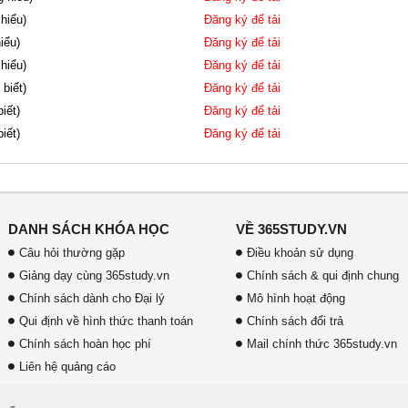
 hiểu)
Đăng ký để tải
iểu)
Đăng ký để tải
 hiểu)
Đăng ký để tải
 biết)
Đăng ký để tải
iết)
Đăng ký để tải
iết)
Đăng ký để tải
DANH SÁCH KHÓA HỌC
VỀ 365STUDY.VN
Câu hỏi thường gặp
Điều khoản sử dụng
Giảng dạy cùng 365study.vn
Chính sách & qui định chung
Chính sách dành cho Đại lý
Mô hình hoạt động
Qui định về hình thức thanh toán
Chính sách đổi trả
Chính sách hoàn học phí
Mail chính thức 365study.vn
Liên hệ quảng cáo