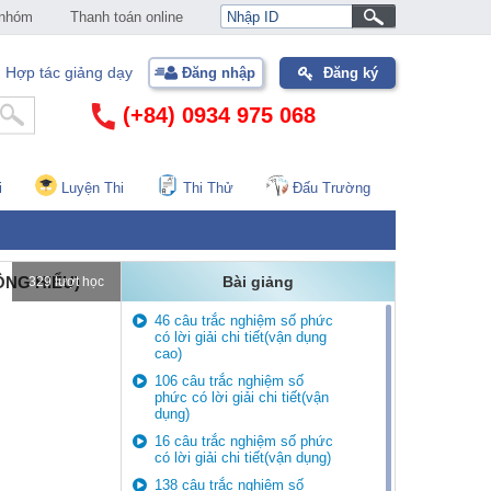
 nhóm
Thanh toán online
Hợp tác giảng dạy
Đăng nhập
Đăng ký
(+84) 0934 975 068
i
Luyện Thi
Thi Thử
Đấu Trường
ÔNG HIỂU)
Bài giảng
329 lượt học
46 câu trắc nghiệm số phức
có lời giải chi tiết(vận dụng
cao)
106 câu trắc nghiệm số
phức có lời giải chi tiết(vận
dụng)
16 câu trắc nghiệm số phức
có lời giải chi tiết(vận dụng)
138 câu trắc nghiệm số