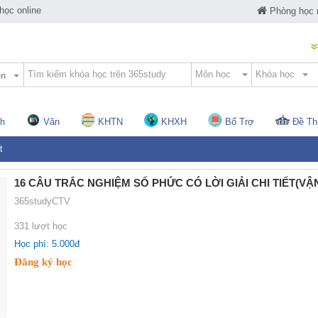
ọc online
Phòng học
ện
h
Văn
KHTN
KHXH
Bổ Trợ
Đề Th
t
16 CÂU TRẮC NGHIỆM SỐ PHỨC CÓ LỜI GIẢI CHI TIẾT(VẬ
365studyCTV
331 lượt học
Học phí: 5.000đ
Đăng ký học