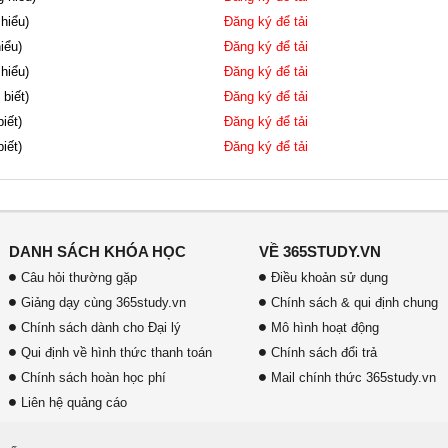
 hiểu)
Đăng ký để tải
iểu)
Đăng ký để tải
 hiểu)
Đăng ký để tải
 biết)
Đăng ký để tải
iết)
Đăng ký để tải
iết)
Đăng ký để tải
DANH SÁCH KHÓA HỌC
VỀ 365STUDY.VN
Câu hỏi thường gặp
Điều khoản sử dụng
Giảng dạy cùng 365study.vn
Chính sách & qui định chung
Chính sách dành cho Đại lý
Mô hình hoạt động
Qui định về hình thức thanh toán
Chính sách đổi trả
Chính sách hoàn học phí
Mail chính thức 365study.vn
Liên hệ quảng cáo