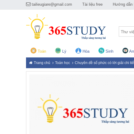
tailieugiare@gmail.com
Tài liệu free
Hướng dẫn h
Thư vi
Toán
Lý
Hóa
Sinh
An
Trang chủ
Toán học
Chuyên đề số phức có lời giải chi tiế