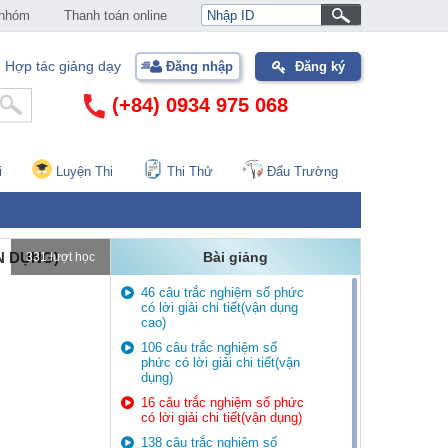
 nhóm
Thanh toán online
Hợp tác giảng dạy
Đăng nhập
Đăng ký
(+84) 0934 975 068
i
Luyện Thi
Thi Thử
Đấu Trường
N DỤNG)
Bài giảng
331 lượt học
46 câu trắc nghiệm số phức
có lời giải chi tiết(vận dụng
cao)
106 câu trắc nghiệm số
phức có lời giải chi tiết(vận
dụng)
16 câu trắc nghiệm số phức
có lời giải chi tiết(vận dụng)
138 câu trắc nghiệm số