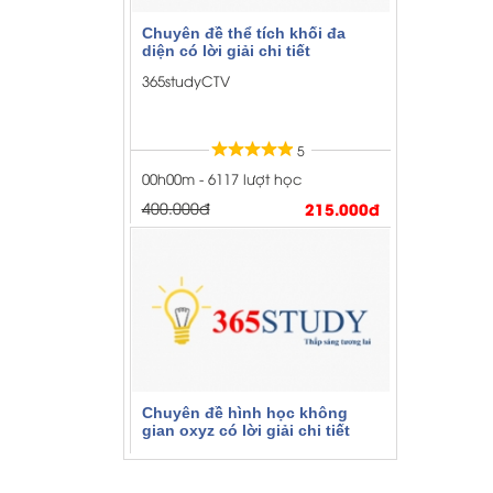
5
00h00m - 6117 lượt học
400.000đ
215.000đ
Chuyên đề hình học không
gian oxyz có lời giải chi tiết
365studyCTV
5
00h00m - 5092 lượt học
400.000đ
250.000đ