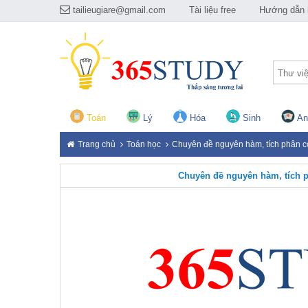
tailieugiare@gmail.com
Tài liệu free
Hướng dẫn h
Thư vi
Toán
Lý
Hóa
Sinh
An
Trang chủ
Toán học
Chuyên đề nguyên hàm, tích phân có l
Chuyên đề nguyên hàm, tích phâ