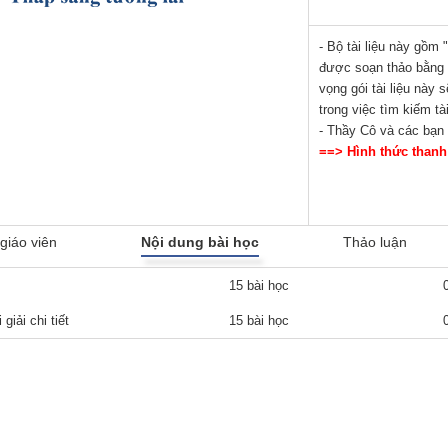
- Bộ tài liệu này gồm
được soạn thảo bằng v
vọng gói tài liệu này 
trong việc tìm kiếm tà
- Thầy Cô và các bạn 
==> Hình thức thanh
giáo viên
Nội dung bài học
Thảo luận
15 bài học
iải chi tiết
15 bài học