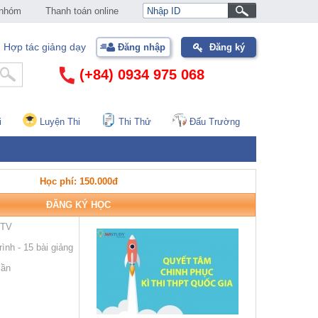
50.000đ
 nhóm
Thanh toán online
Hợp tác giảng dạy
Đăng nhập
Đăng ký
(+84) 0934 975 068
i
Luyện Thi
Thi Thử
Đấu Trường
Chuyên đề hàm số và ứng
dụng có lời giải chi tiết
365studyCTV
Học phí: 150.000đ
ĐĂNG KÝ HỌC
5
CTV
00h00m - 5803 lượt học
ình - 15 bài giảng
400.000đ
275.000đ
lần