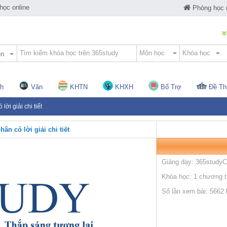
ọc online
Phòng học
ện
h
Văn
KHTN
KHXH
Bổ Trợ
Đề Th
ời giải chi tiết
n có lời giải chi tiết
Giảng dạy: 365study
Khóa học: 1 chương tr
Số lần xem bài: 5662 