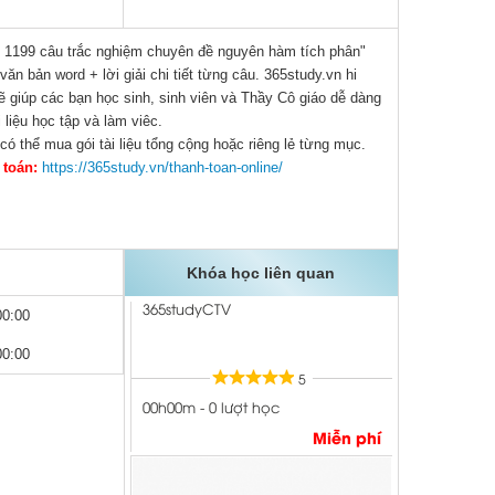
 " 1199 câu trắc nghiệm chuyên đề nguyên hàm tích phân"
ăn bản word + lời giải chi tiết từng câu. 365study.vn hi
sẽ giúp các bạn học sinh, sinh viên và Thầy Cô giáo dễ dàng
Tài liệu Toán 10
i liệu học tập và làm viêc.
có thể mua gói tài liệu tổng cộng hoặc riêng lẻ từng mục.
365studyCTV
 toán:
https://365study.vn/thanh-toan-online/
5
00h00m - 0 lượt học
Khóa học liên quan
Miễn phí
00:00
00:00
Chuyên đề khối tròn xoay có