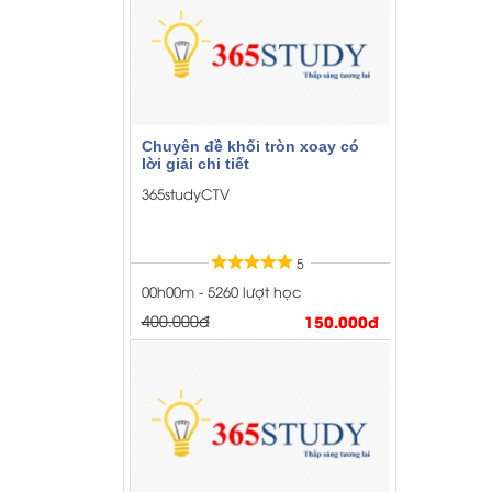
lời giải chi tiết
365studyCTV
5
00h00m - 5260 lượt học
400.000đ
150.000đ
Chuyên đề thể tích khối đa
diện có lời giải chi tiết
365studyCTV