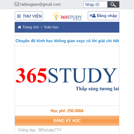
tailieugiare@gmail.com
Đăng nhập
THƯ VIỆN
Trang chủ
Toán học
Chuyên đề hình học không gian oxyz có lời giải chi tiết
Học phí: 250.000đ
ĐĂNG KÝ HỌC
Giảng dạy: 365studyCTV