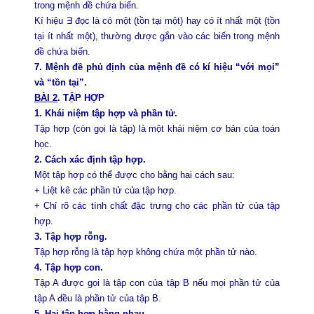
trong mệnh đề chứa biến.
Kí hiệu ∃ đọc là có một (tồn tại một) hay có ít nhất một (tồn
tại ít nhất một), thường được gắn vào các biến trong mệnh
đề chứa biến.
7. Mệnh đề phủ định của mệnh đề có kí hiệu “với mọi”
và “tồn tại”.
BÀI 2
. TẬP HỢP
1. Khái niệm tập hợp và phần tử.
Tập hợp (còn gọi là tập) là một khái niệm cơ bản của toán
học.
2. Cách xác định tập hợp.
Một tập hợp có thể được cho bằng hai cách sau:
+ Liệt kê các phần tử của tập hợp.
+ Chỉ rõ các tính chất đặc trưng cho các phần tử của tập
hợp.
3. Tập hợp rỗng.
Tập hợp rỗng là tập hợp không chứa một phần tử nào.
4. Tập hợp con.
Tập A được gọi là tập con của tập B nếu mọi phần tử của
tập A đều là phần tử của tập B.
5. Hai tập hợp bằng nhau.