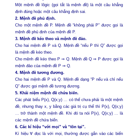
Một mệnh đề lôgic (gọi tắt là mệnh đề) là một câu khẳng
định đúng hoặc một câu khẳng định sai.
2. Mệnh đề phủ định.
Cho một mệnh đề P. Mệnh đề “không phải P” được gọi là
mệnh đề phủ định của mệnh đề P.
3. Mệnh đề kéo theo và mệnh đề đảo.
Cho hai mệnh đề P và Q. Mệnh đề “nếu P thì Q” được gọi
là mệnh đề kéo theo.
Cho mệnh đề kéo theo P ⇒ Q. Mệnh đề Q ⇒ P được gọi là
mệnh đảo của mệnh đề P ⇒ Q.
4. Mệnh đề tương đương.
Cho hai mệnh đề P và Q. Mệnh đề dạng “P nếu và chỉ nếu
Q” được gọi mệnh đề tương đương.
5. Khái niệm mệnh đề chứa biến.
Các phát biểu P(x), Q(x;y) … có thể chưa phải là một mệnh
đề, nhưng thay x, y bằng các giá trị cụ thể thì P(x), Q(x;y)
… trở thành một mệnh đề. Khi đó ta nói P(x), Q(x;y) … là
các mệnh đề chứa biến.
6. Các kí hiệu “với mọi” và “tồn tại”.
Kí hiệu ∀ đọc là với mọi, thường được gắn vào các biến