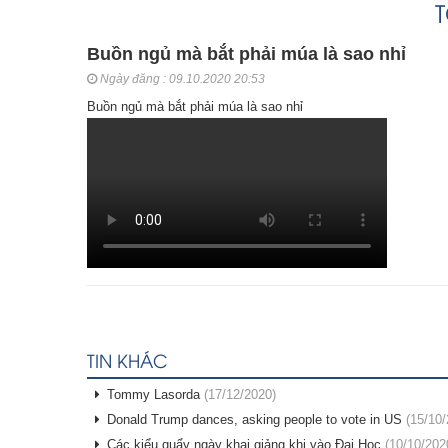
Buồn ngủ mà bắt phải múa là sao nhỉ
Ngày đăng : 09.10.2020 20:53
Buồn ngủ mà bắt phải múa là sao nhỉ
TIN KHÁC
Tommy Lasorda
(17/12/2020)
Donald Trump dances, asking people to vote in US
(15/10/
Các kiểu quẩy ngày khai giảng khi vào Đại Học
(10/10/202