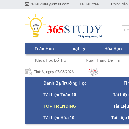
tailieugiare@gmail.com
Tài liệu free
Hướng dẫn h
Toán Học
Vật Lý
Hóa Học
Khóa Học Bổ Trợ
Ngân Hàng Đề Thi
Thứ 6, ngày 07/08/2026
Danh Bạ Trường Học
Ti
Tài Liệu Toán 10
Tài Liệu
TOP TRENDING
Tài Liệ
Tài Liệu Hóa 10
Tài Liệu