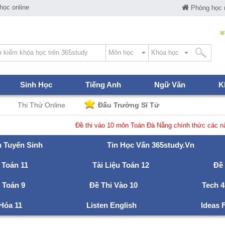
ọc online
Phòng học
Sinh Học
Tiếng Anh
Ngữ Văn
K
Thi Thử Online
Đấu Trường Sĩ Tử
Đề thi vào 10 môn Toán Đà Nẵng chính thức các năm
n Tuyển Sinh
Tin Học Vấn 365study.vn
 Toán 11
Tài Liệu Toán 12
Đề
u Toán 9
Đề Thi Vào 10
Tech 4
 Hóa 11
Listen English
Ideas 