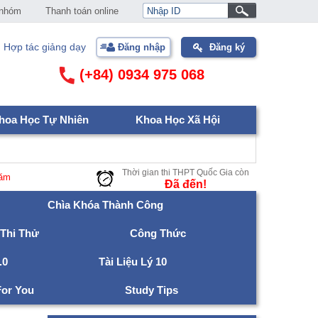
 nhóm
Thanh toán online
Hợp tác giảng dạy
Đăng nhập
Đăng ký
(+84) 0934 975 068
hoa Học Tự Nhiên
Khoa Học Xã Hội
Thời gian thi THPT Quốc Gia còn
Ðã đến!
Chìa Khóa Thành Công
 Thi Thử
Công Thức
.0
Tài Liệu Lý 10
For You
Study Tips