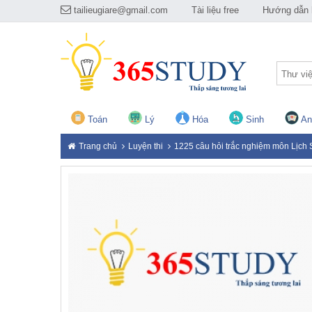
tailieugiare@gmail.com
Tài liệu free
Hướng dẫn h
Thư vi
Toán
Lý
Hóa
Sinh
An
Trang chủ
Luyện thi
1225 câu hỏi trắc nghiệm môn Lịch 