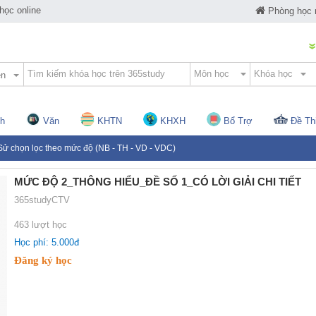
ọc online
Phòng học
ện
h
Văn
KHTN
KHXH
Bổ Trợ
Đề Th
Sử chọn lọc theo mức độ (NB - TH - VD - VDC)
MỨC ĐỘ 2_THÔNG HIỂU_ĐỀ SỐ 1_CÓ LỜI GIẢI CHI TIẾT
365studyCTV
463 lượt học
Học phí: 5.000đ
Đăng ký học