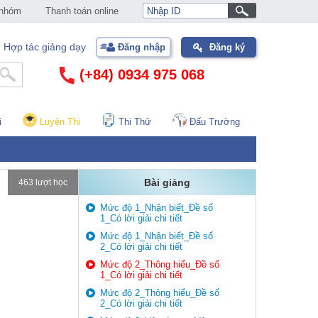
 nhóm
Thanh toán online
Hợp tác giảng dạy
Đăng nhập
Đăng ký
(+84) 0934 975 068
i
Luyện Thi
Thi Thử
Đấu Trường
Bài giảng
463 lượt học
Mức độ 1_Nhận biết_Đề số
1_Có lời giải chi tiết
Mức độ 1_Nhận biết_Đề số
2_Có lời giải chi tiết
Mức độ 2_Thông hiểu_Đề số
1_Có lời giải chi tiết
Mức độ 2_Thông hiểu_Đề số
2_Có lời giải chi tiết