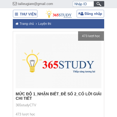
tailieugiare@gmail.com
Đăng nhập
THƯ VIỆN
Trang chủ
Luyện thi
473 lượt học
MỨC ĐỘ 1_NHẬN BIẾT_ĐỀ SỐ 2_CÓ LỜI GIẢI
CHI TIẾT
365studyCTV
473 lượt học