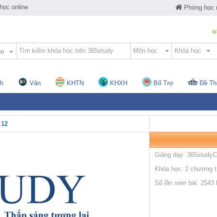
ọc online
Phòng học
ện
h
Văn
KHTN
KHXH
Bổ Trợ
Đề Th
 12
Giảng dạy: 365study
Khóa học: 2 chương tr
Số lần xem bài: 2543 