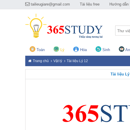
tailieugiare@gmail.com
Tài liệu free
Hướng dẫn h
Thư vi
Toán
Lý
Hóa
Sinh
An
Trang chủ
Vật lý
Tài liệu Lý 12
Tài liệu Lý