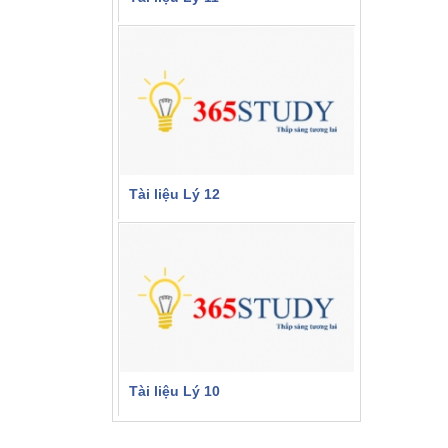
365studyCTV
5
00h00m - 1683 lượt học
Miễn phí
Tài liệu Lý 12
365studyCTV
5
00h00m - 2543 lượt học
Miễn phí
Tài liệu Lý 10
365studyCTV