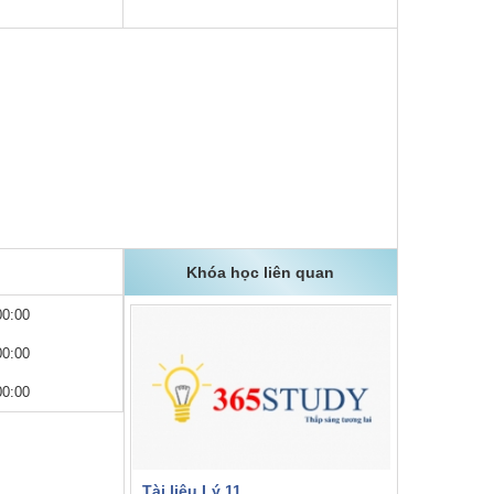
Miễn phí
Tài liệu Lý 12
365studyCTV
5
00h00m - 2543 lượt học
Miễn phí
Khóa học liên quan
Tài liệu Lý 10
00:00
365studyCTV
00:00
5 (1)
00:00
00h00m - 16856 lượt học
Miễn phí
Tài liệu Lý 11