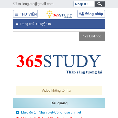
tailieugiare@gmail.com
Đăng nhập
THƯ VIỆN
Trang chủ
Luyện thi
472 lượt học
Video không tồn tại
Bài giảng
Mức độ 1_ Nhận biết-Có lời giải chi tiết