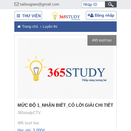
tailieugiare@gmail.com
Đăng nhập
THƯ VIỆN
Trang chủ
Luyện thi
495 lượt học
MỨC ĐỘ 1_NHẬN BIẾT_CÓ LỜI GIẢI CHI TIẾT
365studyCTV
495 lượt học
Học phí: 5.000đ