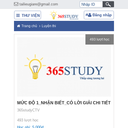
tailieugiare@gmail.com
Đăng nhập
THƯ VIỆN
Trang chủ
Luyện thi
493 lượt học
MỨC ĐỘ 1_NHẬN BIẾT_CÓ LỜI GIẢI CHI TIẾT
365studyCTV
493 lượt học
Học phí: 5.000đ