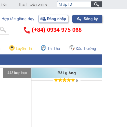
 nhóm
Thanh toán online
Hợp tác giảng dạy
Đăng nhập
Đăng ký
(+84) 0934 975 068
i
Luyện Thi
Thi Thử
Đấu Trường
Bài giảng
443 lượt học
5