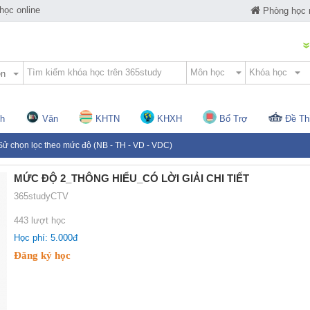
ọc online
Phòng học
ện
h
Văn
KHTN
KHXH
Bổ Trợ
Đề Th
Sử chọn lọc theo mức độ (NB - TH - VD - VDC)
MỨC ĐỘ 2_THÔNG HIỂU_CÓ LỜI GIẢI CHI TIẾT
365studyCTV
443 lượt học
Học phí: 5.000đ
Đăng ký học