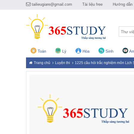
tailieugiare@gmail.com
Tài liệu free
Hướng dẫn h
Thư vi
Toán
Lý
Hóa
Sinh
An
Trang chủ
Luyện thi
1225 câu hỏi trắc nghiệm môn Lịch 