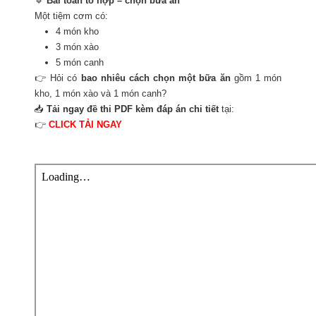
🔹
Bài toán tổ hợp – chọn bữa ăn
Một tiệm cơm có:
4 món kho
3 món xào
5 món canh
👉 Hỏi có
bao nhiêu cách chọn một bữa ăn
gồm 1 món
kho, 1 món xào và 1 món canh?
📥
Tải ngay đề thi PDF kèm đáp án chi tiết
tại:
👉
CLICK TẢI NGAY