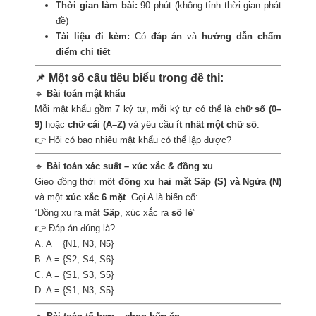
Thời gian làm bài:
90 phút (không tính thời gian phát
đề)
Tài liệu đi kèm:
Có
đáp án
và
hướng dẫn chấm
điểm chi tiết
📌 Một số câu tiêu biểu trong đề thi:
🔹
Bài toán mật khẩu
Mỗi mật khẩu gồm 7 ký tự, mỗi ký tự có thể là
chữ số (0–
9)
hoặc
chữ cái (A–Z)
và yêu cầu
ít nhất một chữ số
.
👉 Hỏi có bao nhiêu mật khẩu có thể lập được?
🔹
Bài toán xác suất – xúc xắc & đồng xu
Gieo đồng thời một
đồng xu hai mặt Sấp (S) và Ngửa (N)
và một
xúc xắc 6 mặt
. Gọi A là biến cố:
“Đồng xu ra mặt
Sấp
, xúc xắc ra
số lẻ
”
👉 Đáp án đúng là?
A. A = {N1, N3, N5}
B. A = {S2, S4, S6}
C. A = {S1, S3, S5}
D. A = {S1, N3, S5}