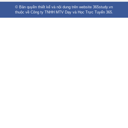
© Bản quyền thiết kế và nội dung trên website 365study.vn
thuộc về Công ty TNHH MTV Dạy và Học Trực Tuyến 365.