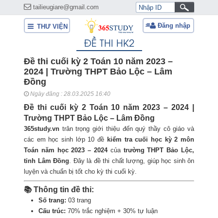
tailieugiare@gmail.com
Đăng nhập
THƯ VIỆN
ĐỀ THI HK2
Đề thi cuối kỳ 2 Toán 10 năm 2023 –
2024 | Trường THPT Bảo Lộc – Lâm
Đồng
Ngày đăng : 28.03.2025 16:40
Đề thi cuối kỳ 2 Toán 10 năm 2023 – 2024 |
Trường THPT Bảo Lộc – Lâm Đồng
365study.vn
trân trọng giới thiệu đến quý thầy cô giáo và
các em học sinh lớp 10 đề
kiểm tra cuối học kỳ 2 môn
Toán năm học 2023 – 2024
của
trường THPT Bảo Lộc,
tỉnh Lâm Đồng
. Đây là đề thi chất lượng, giúp học sinh ôn
luyện và chuẩn bị tốt cho kỳ thi cuối kỳ.
📚 Thông tin đề thi:
Số trang:
03 trang
Cấu trúc:
70% trắc nghiệm + 30% tự luận